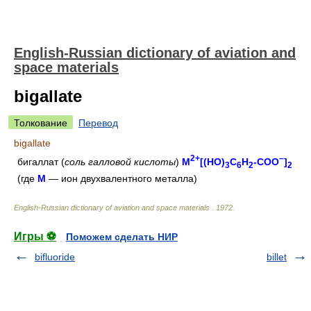
English-Russian dictionary of aviation and
space materials
bigallate
Толкование
Перевод
bigallate
2+
–
бигаллат
(
соль галловой кислоты
)
M
[(HO)
C
H
-COO
]
3
6
2
2
(где
M
— ион двухвалентного металла)
English-Russian dictionary of aviation and space materials
.
1972
.
Игры ⚽
Поможем сделать НИР
bifluoride
billet